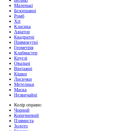
Великі
Маленькі
Безоправні
Ромб
Хіт
Класика
Авіатор
Квадратні
Прямокутні
Геометрія
Клабмастер
Круглі
Овальні
Вінтажні
Кішки
Лисички
Метелики
Маска
Незвичайні
Колір оправи:
Чорний
Коричневий
Плямиста
Золото