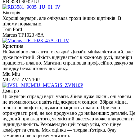
RB 3581 9035/1U
Вікторія
Хороші окуляри, але очікувала трохи інших відтінків. В
цілому нормально.
Tom Ford
Marcus TF1023 45A
Кристина
Неймовірно елегантні окуляри! Дизайн мінімалістичний, але
дуже помітний. Якість відчувається в кожному русі, шарніри
працюють плавно. Магазин спрацював професійно, дякую за
швидку безкоштовну доставку.
Miu Miu
MU A51 ZVN10P
Дмитро
Ці окуляри справді варті уваги. Лінзи дуже якісні, очі зовсім
не втомлюються навіть під яскравим сонцем. Збірка міцна,
нічого не люфтить, дужки працюють плавно. Приємно
отримувати речі, де все продумано до найменших деталей. Це
чудовий приклад того, як якісний аксесуар може підкреслити
індивідуальність. Рекомендую цей товар усім, хто цінує
комфорт та стиль. Моя оцінка — тверда п'ятірка, буду
замовляти ще в цьому магазині.