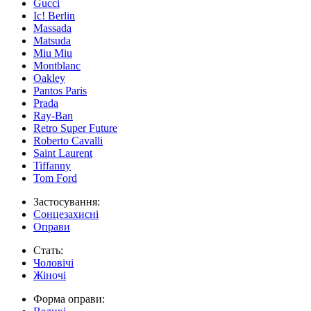
Gucci
Ic! Berlin
Massada
Matsuda
Miu Miu
Montblanc
Oakley
Pantos Paris
Prada
Ray-Ban
Retro Super Future
Roberto Cavalli
Saint Laurent
Tiffanny
Tom Ford
Застосування:
Сонцезахисні
Оправи
Стать:
Чоловічі
Жіночі
Форма оправи: