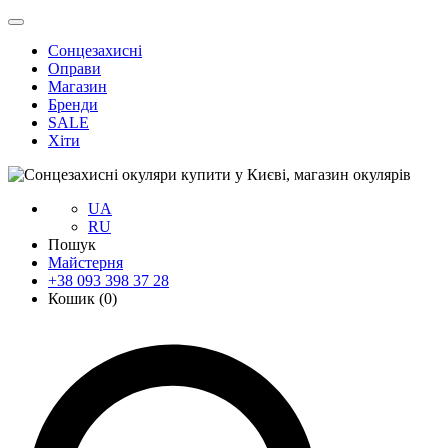
Сонцезахисні
Оправи
Магазин
Бренди
SALE
Хіти
UA
RU
Пошук
Майстерня
+38 093 398 37 28
Кошик (
0
)