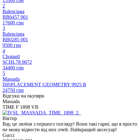
15300 грн
2
Balenciaga
BB0457 001
17600 грн
3
Balenciaga
BB0285 001
9500 грн
4
Chopard
SCHL78 0672
34400 грн
5
Massada
DISPLACEMENT GEOMETRY 9925 B
24750 грн
Відгуки на окуляри
Massada
TIME F 1898 VB
Віктор
Вау, це любов з першого погляду! Вони такі гарні, що я просто
не можу відвести від них очей. Найкращий аксесуар!
Gucci