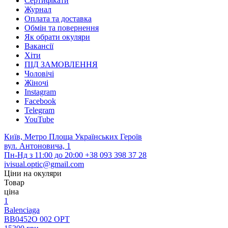
Сертифікати
Журнал
Оплата та доставка
Обмін та повернення
Як обрати окуляри
Вакансії
Хіти
ПІД ЗАМОВЛЕННЯ
Чоловічі
Жіночі
Instagram
Facebook
Telegram
YouTube
Київ, Метро Площа Українських Героїв
вул. Антоновича, 1
Пн-Нд з 11:00 до 20:00
+38 093 398 37 28
ivisual.optic@gmail.com
Ціни на окуляри
Товар
ціна
1
Balenciaga
BB0452O 002 OPT