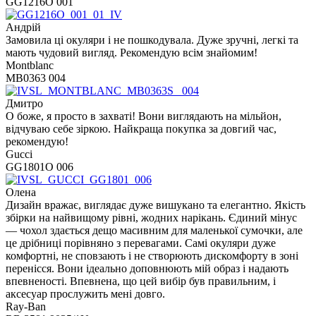
GG1216O 001
Андрій
Замовила ці окуляри і не пошкодувала. Дуже зручні, легкі та
мають чудовий вигляд. Рекомендую всім знайомим!
Montblanc
MB0363 004
Дмитро
О боже, я просто в захваті! Вони виглядають на мільйон,
відчуваю себе зіркою. Найкраща покупка за довгий час,
рекомендую!
Gucci
GG1801O 006
Олена
Дизайн вражає, виглядає дуже вишукано та елегантно. Якість
збірки на найвищому рівні, жодних нарікань. Єдиний мінус
— чохол здається дещо масивним для маленької сумочки, але
це дрібниці порівняно з перевагами. Самі окуляри дуже
комфортні, не сповзають і не створюють дискомфорту в зоні
перенісся. Вони ідеально доповнюють мій образ і надають
впевненості. Впевнена, що цей вибір був правильним, і
аксесуар прослужить мені довго.
Ray-Ban