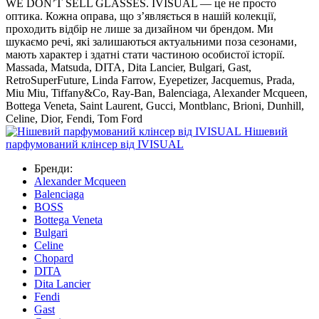
WE DON’T SELL GLASSES. IVISUAL — це не просто
оптика. Кожна оправа, що з’являється в нашій колекції,
проходить відбір не лише за дизайном чи брендом. Ми
шукаємо речі, які залишаються актуальними поза сезонами,
мають характер і здатні стати частиною особистої історії.
Massada, Matsuda, DITA, Dita Lancier, Bulgari, Gast,
RetroSuperFuture, Linda Farrow, Eyepetizer, Jacquemus, Prada,
Miu Miu, Tiffany&Co, Ray-Ban, Balenciaga, Alexander Mcqueen,
Bottega Veneta, Saint Laurent, Gucci, Montblanc, Brioni, Dunhill,
Celine, Dior, Fendi, Tom Ford
Нішевий
парфумований клінсер від IVISUAL
Бренди:
Alexander Mcqueen
Balenciaga
BOSS
Bottega Veneta
Bulgari
Celine
Chopard
DITA
Dita Lancier
Fendi
Gast