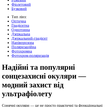
Рожевий
Фіолетовий
Бузковий
Тип лінз:
Оптична
Градієнтна
Однотонна
Дзеркальна
Дзеркальний-градієнт
Напівпрозора
Поляризаційна
Фотохромна
Фотохром-поляризація
Надійні та популярні
сонцезахисні окуляри —
модний захист від
ультрафіолету
Сонячні окуляри — це не просто практичні та функціональні