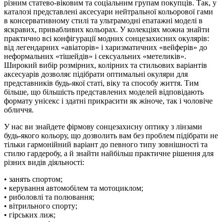
різним статево-віковим та соціальним групам покупців. Так, у
каталозі представлені аксесуари нейтральної кольорової гами
в консервативному стилі та ультрамодні епатажні моделі в
яскравих, привабливих кольорах. У колекціях можна знайти
практично всі конфігурації модних сонцезахисних окулярів:
від легендарних «авіаторів» і харизматичних «вейферів» до
неформальних «тішейдів» і сексуальних «метеликів».
Широкий вибір розмірних, колірних та стильових варіантів
аксесуарів дозволяє підібрати оптимальні окуляри для
представників будь-якої статі, віку та способу життя. Тим
більше, що більшість представлених моделей відповідають
формату унісекс і здатні прикрасити як жіноче, так і чоловіче
обличчя.
У нас ви знайдете фірмову сонцезахисну оптику з лінзами
будь-якого кольору, що дозволить вам без проблем підібрати не
тільки гармонійний варіант до певного типу зовнішності та
стилю гардеробу, а й знайти найбільш практичне рішення для
різних видів діяльності:
• занять спортом;
• керування автомобілем та мотоциклом;
• риболовлі та полювання;
• вітрильного спорту;
• гірських лиж;