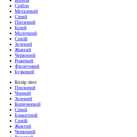
Бронза
Срібло
Металевий
Сірий
Прозорий
Білий
Молочний
Синій
Зелений
Жовтий
Червоний
Рожевий
Фіолетовий
Бузковий
Колір лінз:
Прозорий
Чорний
Зелений
Коричневий
Сірий
Блакитний
Синій
Жовтий
Червоний