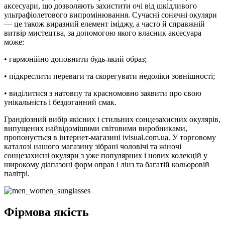
аксесуари, що дозволяють захистити очі від шкідливого
ультрафіолетового випромінювання. Сучасні сонячні окуляри
— це також виразний елемент іміджу, а часто й справжній
витвір мистецтва, за допомогою якого власник аксесуара
може:
• гармонійно доповнити будь-який образ;
• підкреслити переваги та скорегувати недоліки зовнішності;
• виділитися з натовпу та красномовно заявити про свою
унікальність і бездоганний смак.
Грандіозний вибір якісних і стильних сонцезахисних окулярів,
випущених найвідомішими світовими виробниками,
пропонується в інтернет-магазині ivisual.com.ua. У торговому
каталозі нашого магазину зібрані чоловічі та жіночі
сонцезахисні окуляри з уже популярних і нових колекцій у
широкому діапазоні форм оправ і лінз та багатій кольоровій
палітрі.
Фірмова якість