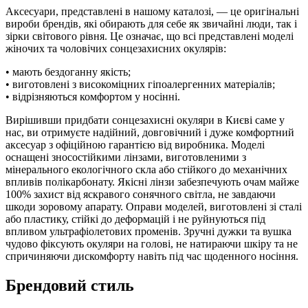
Аксесуари, представлені в нашому каталозі, — це оригінальні
вироби брендів, які обирають для себе як звичайні люди, так і
зірки світового рівня. Це означає, що всі представлені моделі
жіночих та чоловічих сонцезахисних окулярів:
• мають бездоганну якість;
• виготовлені з високоміцних гіпоалергенних матеріалів;
• відрізняються комфортом у носінні.
Вирішивши придбати сонцезахисні окуляри в Києві саме у
нас, ви отримуєте надійний, довговічний і дуже комфортний
аксесуар з офіційною гарантією від виробника. Моделі
оснащені зносостійкими лінзами, виготовленими з
мінерального екологічного скла або стійкого до механічних
впливів полікарбонату. Якісні лінзи забезпечують очам майже
100% захист від яскравого сонячного світла, не завдаючи
шкоди зоровому апарату. Оправи моделей, виготовлені зі сталі
або пластику, стійкі до деформацій і не руйнуються під
впливом ультрафіолетових променів. Зручні дужки та вушка
чудово фіксують окуляри на голові, не натираючи шкіру та не
спричиняючи дискомфорту навіть під час щоденного носіння.
Брендовий стиль