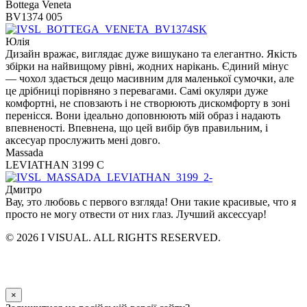
Bottega Veneta
BV1374 005
Юлія
Дизайн вражає, виглядає дуже вишукано та елегантно. Якість
збірки на найвищому рівні, жодних нарікань. Єдиний мінус
— чохол здається дещо масивним для маленької сумочки, але
це дрібниці порівняно з перевагами. Самі окуляри дуже
комфортні, не сповзають і не створюють дискомфорту в зоні
перенісся. Вони ідеально доповнюють мій образ і надають
впевненості. Впевнена, що цей вибір був правильним, і
аксесуар прослужить мені довго.
Massada
LEVIATHAN 3199 C
Дмитро
Вау, это любовь с первого взгляда! Они такие красивые, что я
просто не могу отвести от них глаз. Лучший аксессуар!
© 2026 I VISUAL. ALL RIGHTS RESERVED.
×