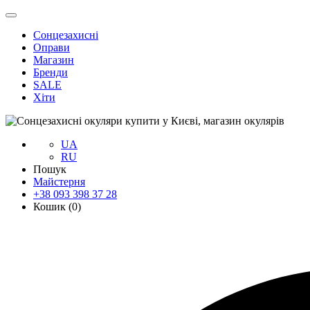
Сонцезахисні
Оправи
Магазин
Бренди
SALE
Хіти
UA
RU
Пошук
Майстерня
+38 093 398 37 28
Кошик (
0
)