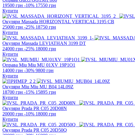
19500 грн
-10%
17550 грн
Купити
Окуляри Massada
HORIZONTAL VERTICAL 3195 CB
25000 грн
-25%
18750 грн
Купити
Окуляри Massada
LEVIATHAN 3199 DT
24000 грн
-25%
18000 грн
Купити
Оправа Miu Miu
MU 01XV 19P1O1
14000 грн
-30%
9800 грн
Купити
Окуляри Miu Miu
MU B04 14L09Z
18700 грн
-15%
15895 грн
Купити
Окуляри Prada
PR C05 20D08N
20000 грн
-10%
18000 грн
Купити
Окуляри Prada
PR C05 20D50Q