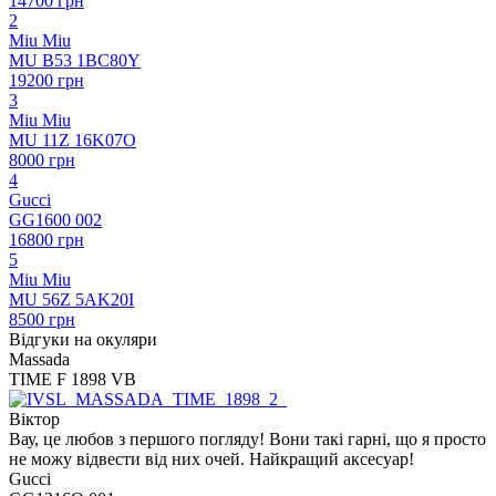
14700 грн
2
Miu Miu
MU B53 1BC80Y
19200 грн
3
Miu Miu
MU 11Z 16K07O
8000 грн
4
Gucci
GG1600 002
16800 грн
5
Miu Miu
MU 56Z 5AK20I
8500 грн
Відгуки на окуляри
Massada
TIME F 1898 VB
Віктор
Вау, це любов з першого погляду! Вони такі гарні, що я просто
не можу відвести від них очей. Найкращий аксесуар!
Gucci