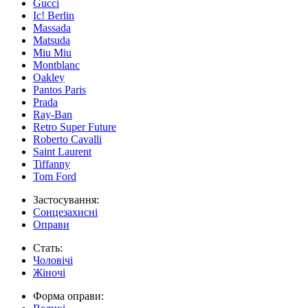
Gucci
Ic! Berlin
Massada
Matsuda
Miu Miu
Montblanc
Oakley
Pantos Paris
Prada
Ray-Ban
Retro Super Future
Roberto Cavalli
Saint Laurent
Tiffanny
Tom Ford
Застосування:
Сонцезахисні
Оправи
Стать:
Чоловічі
Жіночі
Форма оправи: