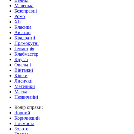
Великі
Маленькі
Безоправні
Ромб
Хіт
Класика
Авіатор
Квадратні
Прямокутні
Геометрія
Клабмастер
Круглі
Овальні
Вінтажні
Кішки
Лисички
Метелики
Маска
Незвичайні
Колір оправи:
Чорний
Коричневий
Плямиста
Золото