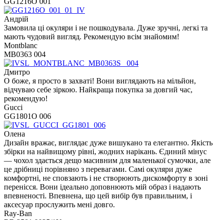
GG1216O 001
Андрій
Замовила ці окуляри і не пошкодувала. Дуже зручні, легкі та
мають чудовий вигляд. Рекомендую всім знайомим!
Montblanc
MB0363 004
Дмитро
О боже, я просто в захваті! Вони виглядають на мільйон,
відчуваю себе зіркою. Найкраща покупка за довгий час,
рекомендую!
Gucci
GG1801O 006
Олена
Дизайн вражає, виглядає дуже вишукано та елегантно. Якість
збірки на найвищому рівні, жодних нарікань. Єдиний мінус
— чохол здається дещо масивним для маленької сумочки, але
це дрібниці порівняно з перевагами. Самі окуляри дуже
комфортні, не сповзають і не створюють дискомфорту в зоні
перенісся. Вони ідеально доповнюють мій образ і надають
впевненості. Впевнена, що цей вибір був правильним, і
аксесуар прослужить мені довго.
Ray-Ban