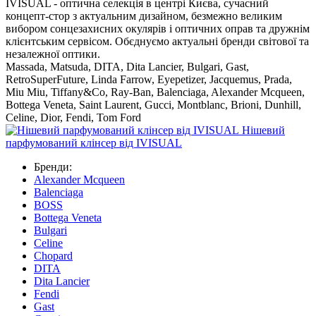
IVISUAL - оптична селекція в центрі Києва, сучасний
концепт-стор з актуальним дизайном, безмежно великим
вибором сонцезахисних окулярів і оптичних оправ та дружнім
клієнтським сервісом. Обєднуємо актуальні бренди світової та
незалежної оптики.
Massada, Matsuda, DITA, Dita Lancier, Bulgari, Gast,
RetroSuperFuture, Linda Farrow, Eyepetizer, Jacquemus, Prada,
Miu Miu, Tiffany&Co, Ray-Ban, Balenciaga, Alexander Mcqueen,
Bottega Veneta, Saint Laurent, Gucci, Montblanc, Brioni, Dunhill,
Celine, Dior, Fendi, Tom Ford
Нішевий
парфумований клінсер від IVISUAL
Бренди:
Alexander Mcqueen
Balenciaga
BOSS
Bottega Veneta
Bulgari
Celine
Chopard
DITA
Dita Lancier
Fendi
Gast