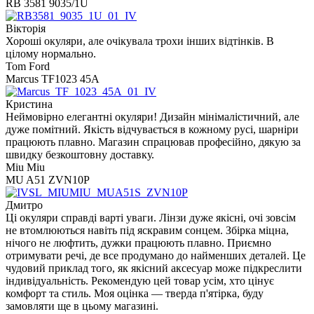
RB 3581 9035/1U
Вікторія
Хороші окуляри, але очікувала трохи інших відтінків. В
цілому нормально.
Tom Ford
Marcus TF1023 45A
Кристина
Неймовірно елегантні окуляри! Дизайн мінімалістичний, але
дуже помітний. Якість відчувається в кожному русі, шарніри
працюють плавно. Магазин спрацював професійно, дякую за
швидку безкоштовну доставку.
Miu Miu
MU A51 ZVN10P
Дмитро
Ці окуляри справді варті уваги. Лінзи дуже якісні, очі зовсім
не втомлюються навіть під яскравим сонцем. Збірка міцна,
нічого не люфтить, дужки працюють плавно. Приємно
отримувати речі, де все продумано до найменших деталей. Це
чудовий приклад того, як якісний аксесуар може підкреслити
індивідуальність. Рекомендую цей товар усім, хто цінує
комфорт та стиль. Моя оцінка — тверда п'ятірка, буду
замовляти ще в цьому магазині.