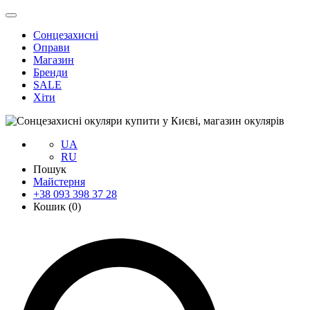
Сонцезахисні
Оправи
Магазин
Бренди
SALE
Хіти
UA
RU
Пошук
Майстерня
+38 093 398 37 28
Кошик (
0
)