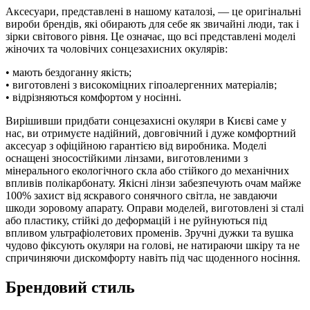
Аксесуари, представлені в нашому каталозі, — це оригінальні
вироби брендів, які обирають для себе як звичайні люди, так і
зірки світового рівня. Це означає, що всі представлені моделі
жіночих та чоловічих сонцезахисних окулярів:
• мають бездоганну якість;
• виготовлені з високоміцних гіпоалергенних матеріалів;
• відрізняються комфортом у носінні.
Вирішивши придбати сонцезахисні окуляри в Києві саме у
нас, ви отримуєте надійний, довговічний і дуже комфортний
аксесуар з офіційною гарантією від виробника. Моделі
оснащені зносостійкими лінзами, виготовленими з
мінерального екологічного скла або стійкого до механічних
впливів полікарбонату. Якісні лінзи забезпечують очам майже
100% захист від яскравого сонячного світла, не завдаючи
шкоди зоровому апарату. Оправи моделей, виготовлені зі сталі
або пластику, стійкі до деформацій і не руйнуються під
впливом ультрафіолетових променів. Зручні дужки та вушка
чудово фіксують окуляри на голові, не натираючи шкіру та не
спричиняючи дискомфорту навіть під час щоденного носіння.
Брендовий стиль