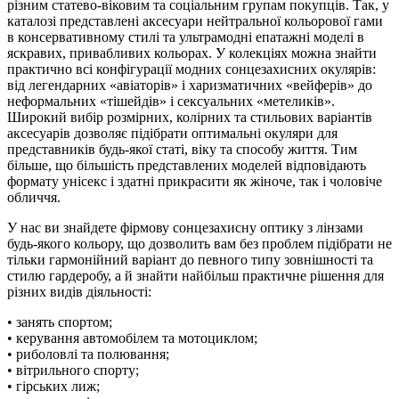
різним статево-віковим та соціальним групам покупців. Так, у
каталозі представлені аксесуари нейтральної кольорової гами
в консервативному стилі та ультрамодні епатажні моделі в
яскравих, привабливих кольорах. У колекціях можна знайти
практично всі конфігурації модних сонцезахисних окулярів:
від легендарних «авіаторів» і харизматичних «вейферів» до
неформальних «тішейдів» і сексуальних «метеликів».
Широкий вибір розмірних, колірних та стильових варіантів
аксесуарів дозволяє підібрати оптимальні окуляри для
представників будь-якої статі, віку та способу життя. Тим
більше, що більшість представлених моделей відповідають
формату унісекс і здатні прикрасити як жіноче, так і чоловіче
обличчя.
У нас ви знайдете фірмову сонцезахисну оптику з лінзами
будь-якого кольору, що дозволить вам без проблем підібрати не
тільки гармонійний варіант до певного типу зовнішності та
стилю гардеробу, а й знайти найбільш практичне рішення для
різних видів діяльності:
• занять спортом;
• керування автомобілем та мотоциклом;
• риболовлі та полювання;
• вітрильного спорту;
• гірських лиж;