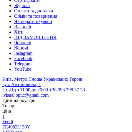
Сертифікати
Журнал
Оплата та доставка
Обмін та повернення
Як обрати окуляри
Вакансії
Хіти
ПІД ЗАМОВЛЕННЯ
Чоловічі
Жіночі
Instagram
Facebook
Telegram
YouTube
Київ, Метро Площа Українських Героїв
вул. Антоновича, 1
Пн-Нд з 11:00 до 20:00
+38 093 398 37 28
ivisual.optic@gmail.com
Ціни на окуляри
Товар
ціна
1
Fendi
FE4082U 30Y