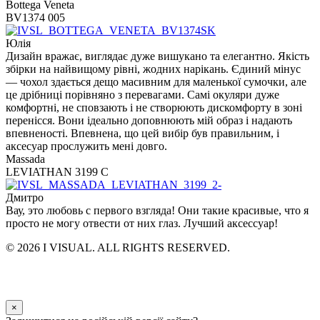
Bottega Veneta
BV1374 005
Юлія
Дизайн вражає, виглядає дуже вишукано та елегантно. Якість
збірки на найвищому рівні, жодних нарікань. Єдиний мінус
— чохол здається дещо масивним для маленької сумочки, але
це дрібниці порівняно з перевагами. Самі окуляри дуже
комфортні, не сповзають і не створюють дискомфорту в зоні
перенісся. Вони ідеально доповнюють мій образ і надають
впевненості. Впевнена, що цей вибір був правильним, і
аксесуар прослужить мені довго.
Massada
LEVIATHAN 3199 C
Дмитро
Вау, это любовь с первого взгляда! Они такие красивые, что я
просто не могу отвести от них глаз. Лучший аксессуар!
© 2026 I VISUAL. ALL RIGHTS RESERVED.
×