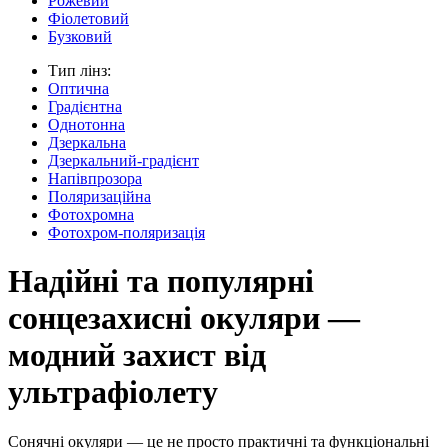
Рожевий
Фіолетовий
Бузковий
Тип лінз:
Оптична
Градієнтна
Однотонна
Дзеркальна
Дзеркальний-градієнт
Напівпрозора
Поляризаційна
Фотохромна
Фотохром-поляризація
Надійні та популярні
сонцезахисні окуляри —
модний захист від
ультрафіолету
Сонячні окуляри — це не просто практичні та функціональні