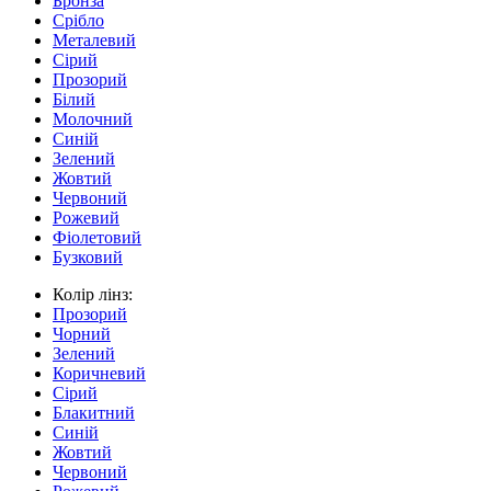
Бронза
Срібло
Металевий
Сірий
Прозорий
Білий
Молочний
Синій
Зелений
Жовтий
Червоний
Рожевий
Фіолетовий
Бузковий
Колір лінз:
Прозорий
Чорний
Зелений
Коричневий
Сірий
Блакитний
Синій
Жовтий
Червоний