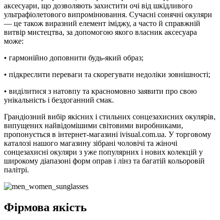
аксесуари, що дозволяють захистити очі від шкідливого
ультрафіолетового випромінювання. Сучасні сонячні окуляри
— це також виразний елемент іміджу, а часто й справжній
витвір мистецтва, за допомогою якого власник аксесуара
може:
• гармонійно доповнити будь-який образ;
• підкреслити переваги та скорегувати недоліки зовнішності;
• виділитися з натовпу та красномовно заявити про свою
унікальність і бездоганний смак.
Грандіозний вибір якісних і стильних сонцезахисних окулярів,
випущених найвідомішими світовими виробниками,
пропонується в інтернет-магазині ivisual.com.ua. У торговому
каталозі нашого магазину зібрані чоловічі та жіночі
сонцезахисні окуляри з уже популярних і нових колекцій у
широкому діапазоні форм оправ і лінз та багатій кольоровій
палітрі.
Фірмова якість