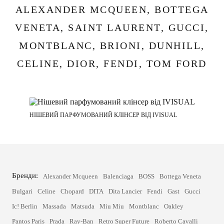
ALEXANDER MCQUEEN, BOTTEGA
VENETA, SAINT LAURENT, GUCCI,
MONTBLANC, BRIONI, DUNHILL,
CELINE, DIOR, FENDI, TOM FORD
НІШЕВИЙ ПАРФУМОВАНИЙ КЛІНСЕР ВІД IVISUAL
Бренди:
Alexander Mcqueen
Balenciaga
BOSS
Bottega Veneta
Bulgari
Celine
Chopard
DITA
Dita Lancier
Fendi
Gast
Gucci
Ic! Berlin
Massada
Matsuda
Miu Miu
Montblanc
Oakley
Pantos Paris
Prada
Ray-Ban
Retro Super Future
Roberto Cavalli