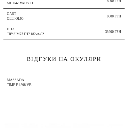
приміряти вподобані сонцезахисні окуляри в Києві, завітавши до магазину I
8000 ГРН
MU 04Z VAU50D
VISUAL.
GAST
8000 ГРН
OLLI OL05
DITA
33600 ГРН
TRYSIM75 DTS182-A-02
ВІДГУКИ НА ОКУЛЯРИ
MASSADA
TIME F 1898 VB