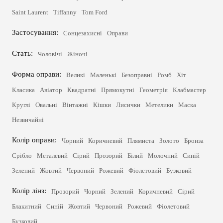
Saint Laurent
Tiffanny
Tom Ford
Застосування:
Сонцезахисні
Оправи
Стать:
Чоловічі
Жіночі
Форма оправи:
Великі
Маленькі
Безоправні
Ромб
Хіт
Класика
Авіатор
Квадратні
Прямокутні
Геометрія
Клабмастер
Круглі
Овальні
Вінтажні
Кішки
Лисички
Метелики
Маска
Незвичайні
Колір оправи:
Чорний
Коричневий
Плямиста
Золото
Бронза
Срібло
Металевий
Сірий
Прозорий
Білий
Молочний
Синій
Зелений
Жовтий
Червоний
Рожевий
Фіолетовий
Бузковий
Колір лінз:
Прозорий
Чорний
Зелений
Коричневий
Сірий
Блакитний
Синій
Жовтий
Червоний
Рожевий
Фіолетовий
Бузковий