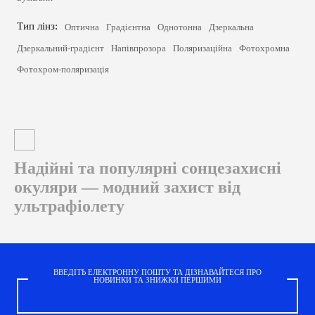
Тип лінз:
Оптична
Градієнтна
Однотонна
Дзеркальна
Дзеркальний-градієнт
Напівпрозора
Поляризаційна
Фотохромна
Фотохром-поляризація
Надійні та популярні сонцезахисні
окуляри — модний захист від
ультрафіолету
Сонячні окуляри — це не просто практичні та функціональні аксесуари, що
дозволяють захистити очі від шкідливого ультрафіолетового випромінювання.
Сучасні сонячні окуляри — це також виразний елемент іміджу, а часто й
справжній витвір мистецтва, за допомогою якого власник аксесуара може:
ВВЕДІТЬ ЕЛЕКТРОННУ ПОШТУ ТА ДІЗНАВАЙТЕСЯ ПРО
НОВИНКИ ТА ЗНИЖКИ ПЕРШИМИ
• гармонійно доповнити будь-який образ;
• підкреслити переваги та скорегувати недоліки зовнішності;