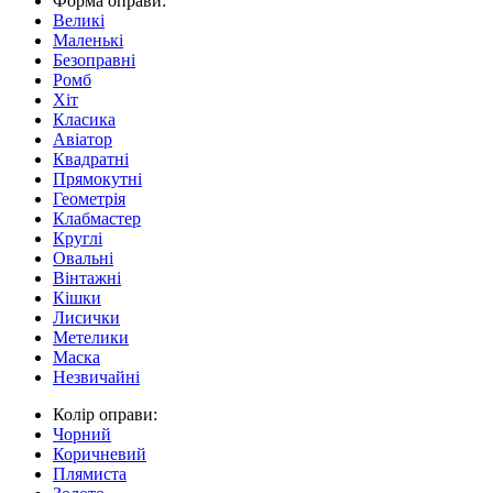
Форма оправи:
Великі
Маленькі
Безоправні
Ромб
Хіт
Класика
Авіатор
Квадратні
Прямокутні
Геометрія
Клабмастер
Круглі
Овальні
Вінтажні
Кішки
Лисички
Метелики
Маска
Незвичайні
Колір оправи:
Чорний
Коричневий
Плямиста