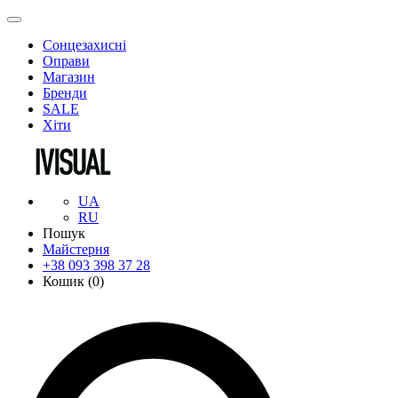
Сонцезахисні
Оправи
Магазин
Бренди
SALE
Хіти
UA
RU
Пошук
Майстерня
+38 093 398 37 28
Кошик (
0
)