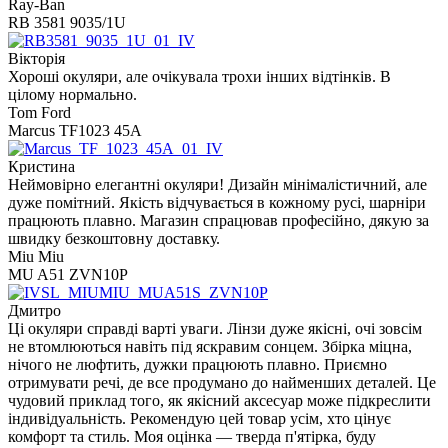
Ray-Ban
RB 3581 9035/1U
Вікторія
Хороші окуляри, але очікувала трохи інших відтінків. В
цілому нормально.
Tom Ford
Marcus TF1023 45A
Кристина
Неймовірно елегантні окуляри! Дизайн мінімалістичний, але
дуже помітний. Якість відчувається в кожному русі, шарніри
працюють плавно. Магазин спрацював професійно, дякую за
швидку безкоштовну доставку.
Miu Miu
MU A51 ZVN10P
Дмитро
Ці окуляри справді варті уваги. Лінзи дуже якісні, очі зовсім
не втомлюються навіть під яскравим сонцем. Збірка міцна,
нічого не люфтить, дужки працюють плавно. Приємно
отримувати речі, де все продумано до найменших деталей. Це
чудовий приклад того, як якісний аксесуар може підкреслити
індивідуальність. Рекомендую цей товар усім, хто цінує
комфорт та стиль. Моя оцінка — тверда п'ятірка, буду