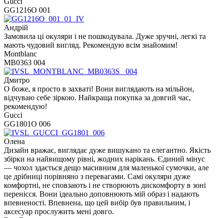
Gucci
GG1216O 001
Андрій
Замовила ці окуляри і не пошкодувала. Дуже зручні, легкі та
мають чудовий вигляд. Рекомендую всім знайомим!
Montblanc
MB0363 004
Дмитро
О боже, я просто в захваті! Вони виглядають на мільйон,
відчуваю себе зіркою. Найкраща покупка за довгий час,
рекомендую!
Gucci
GG1801O 006
Олена
Дизайн вражає, виглядає дуже вишукано та елегантно. Якість
збірки на найвищому рівні, жодних нарікань. Єдиний мінус
— чохол здається дещо масивним для маленької сумочки, але
це дрібниці порівняно з перевагами. Самі окуляри дуже
комфортні, не сповзають і не створюють дискомфорту в зоні
перенісся. Вони ідеально доповнюють мій образ і надають
впевненості. Впевнена, що цей вибір був правильним, і
аксесуар прослужить мені довго.