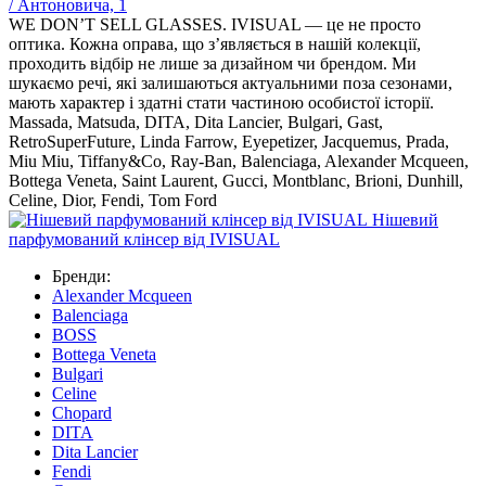
/ Антоновича, 1
WE DON’T SELL GLASSES. IVISUAL — це не просто
оптика. Кожна оправа, що з’являється в нашій колекції,
проходить відбір не лише за дизайном чи брендом. Ми
шукаємо речі, які залишаються актуальними поза сезонами,
мають характер і здатні стати частиною особистої історії.
Massada, Matsuda, DITA, Dita Lancier, Bulgari, Gast,
RetroSuperFuture, Linda Farrow, Eyepetizer, Jacquemus, Prada,
Miu Miu, Tiffany&Co, Ray-Ban, Balenciaga, Alexander Mcqueen,
Bottega Veneta, Saint Laurent, Gucci, Montblanc, Brioni, Dunhill,
Celine, Dior, Fendi, Tom Ford
Нішевий
парфумований клінсер від IVISUAL
Бренди:
Alexander Mcqueen
Balenciaga
BOSS
Bottega Veneta
Bulgari
Celine
Chopard
DITA
Dita Lancier
Fendi