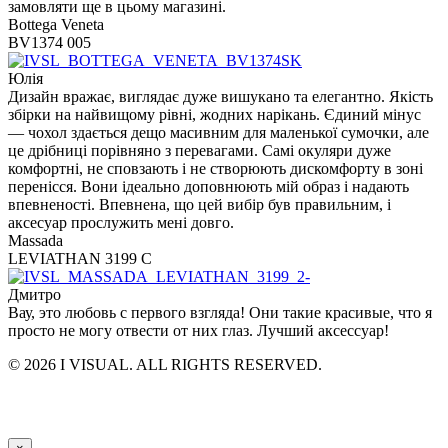
замовляти ще в цьому магазині.
Bottega Veneta
BV1374 005
Юлія
Дизайн вражає, виглядає дуже вишукано та елегантно. Якість
збірки на найвищому рівні, жодних нарікань. Єдиний мінус
— чохол здається дещо масивним для маленької сумочки, але
це дрібниці порівняно з перевагами. Самі окуляри дуже
комфортні, не сповзають і не створюють дискомфорту в зоні
перенісся. Вони ідеально доповнюють мій образ і надають
впевненості. Впевнена, що цей вибір був правильним, і
аксесуар прослужить мені довго.
Massada
LEVIATHAN 3199 C
Дмитро
Вау, это любовь с первого взгляда! Они такие красивые, что я
просто не могу отвести от них глаз. Лучший аксессуар!
© 2026 I VISUAL. ALL RIGHTS RESERVED.