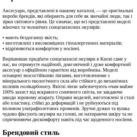
Аксесуари, представлені в нашому каталозі, — це оригінальні
вироби брендів, які обирають для себе як звичайні люди, так і
зірки світового рівня. Це означає, що всі представлені моделі
жіночих та чоловічих сонцезахисних окулярів:
• мають бездоганну якість;
• виготовлені з високоміцних гіпоалергенних матеріалів;
• відрізняються комфортом у носінні.
Вирішивши придбати сонцезахисні окуляри в Києві саме у
нас, ви отримуєте надійний, довговічний і дуже комфортний
аксесуар з офіційною гарантією від виробника. Моделі
оснащені зносостійкими лінзами, виготовленими з
мінерального екологічного скла або стійкого до механічних
впливів полікарбонату. Якісні лінзи забезпечують очам майже
100% захист від яскравого сонячного світла, не завдаючи
шкоди зоровому апарату. Оправи моделей, виготовлені зі сталі
або пластику, стійкі до деформацій і не руйнуються під
впливом ультрафіолетових променів. Зручні дужки та вушка
чудово фіксують окуляри на голові, не натираючи шкіру та не
спричиняючи дискомфорту навіть під час щоденного носіння.
Брендовий стиль