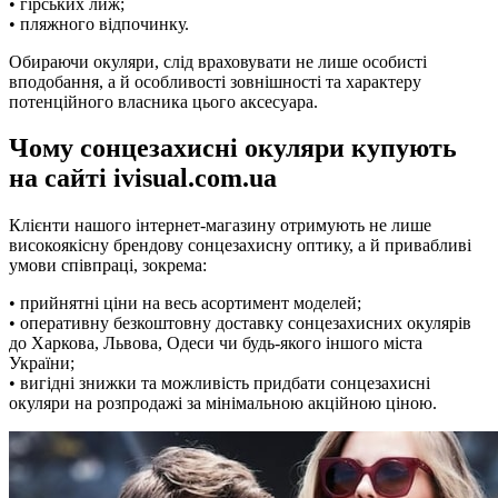
• гірських лиж;
• пляжного відпочинку.
Обираючи окуляри, слід враховувати не лише особисті
вподобання, а й особливості зовнішності та характеру
потенційного власника цього аксесуара.
Чому сонцезахисні окуляри купують
на сайті ivisual.com.ua
Клієнти нашого інтернет-магазину отримують не лише
високоякісну брендову сонцезахисну оптику, а й привабливі
умови співпраці, зокрема:
• прийнятні ціни на весь асортимент моделей;
• оперативну безкоштовну доставку сонцезахисних окулярів
до Харкова, Львова, Одеси чи будь-якого іншого міста
України;
• вигідні знижки та можливість придбати сонцезахисні
окуляри на розпродажі за мінімальною акційною ціною.