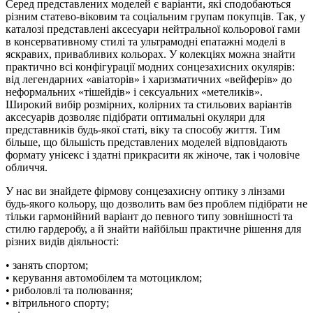
Серед представлених моделей є варіанти, які сподобаються
різним статево-віковим та соціальним групам покупців. Так, у
каталозі представлені аксесуари нейтральної кольорової гами
в консервативному стилі та ультрамодні епатажні моделі в
яскравих, привабливих кольорах. У колекціях можна знайти
практично всі конфігурації модних сонцезахисних окулярів:
від легендарних «авіаторів» і харизматичних «вейферів» до
неформальних «тішейдів» і сексуальних «метеликів».
Широкий вибір розмірних, колірних та стильових варіантів
аксесуарів дозволяє підібрати оптимальні окуляри для
представників будь-якої статі, віку та способу життя. Тим
більше, що більшість представлених моделей відповідають
формату унісекс і здатні прикрасити як жіноче, так і чоловіче
обличчя.
У нас ви знайдете фірмову сонцезахисну оптику з лінзами
будь-якого кольору, що дозволить вам без проблем підібрати не
тільки гармонійний варіант до певного типу зовнішності та
стилю гардеробу, а й знайти найбільш практичне рішення для
різних видів діяльності:
• занять спортом;
• керування автомобілем та мотоциклом;
• риболовлі та полювання;
• вітрильного спорту;