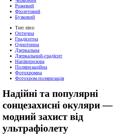
Червоний
Рожевий
Фіолетовий
Бузковий
Тип лінз:
Оптична
Градієнтна
Однотонна
Дзеркальна
Дзеркальний-градієнт
Напівпрозора
Поляризаційна
Фотохромна
Фотохром-поляризація
Надійні та популярні
сонцезахисні окуляри —
модний захист від
ультрафіолету