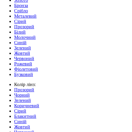
Золото
Бронза
Срібло
Металевий
Сірий
Прозорий
Білий
Молочний
Синій
Зелений
Жовтий
Червоний
Рожевий
Фіолетовий
Бузковий
Колір лінз:
Прозорий
Чорний
Зелений
Коричневий
Сірий
Блакитний
Синій
Жовтий