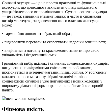
Сонячні окуляри — це не просто практичні та функціональні
аксесуари, що дозволяють захистити очі від шкідливого
ультрафіолетового випромінювання. Сучасні сонячні окуляри
— це також виразний елемент іміджу, а часто й справжній
витвір мистецтва, за допомогою якого власник аксесуара
може:
• гармонійно доповнити будь-який образ;
• підкреслити переваги та скорегувати недоліки зовнішності;
• виділитися з натовпу та красномовно заявити про свою
унікальність і бездоганний смак.
Грандіозний вибір якісних і стильних сонцезахисних окулярів,
випущених найвідомішими світовими виробниками,
пропонується в інтернет-магазині ivisual.com.ua. У торговому
каталозі нашого магазину зібрані чоловічі та жіночі
сонцезахисні окуляри з уже популярних і нових колекцій у
широкому діапазоні форм оправ і лінз та багатій кольоровій
палітрі.
Фірмова якість