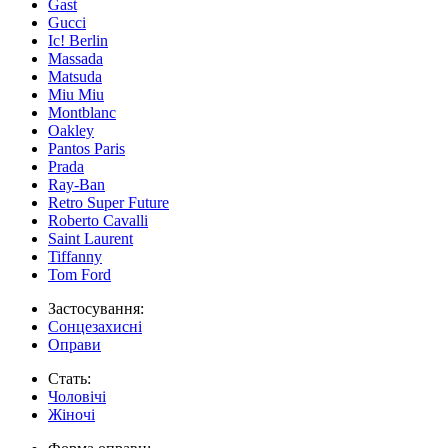
Gast
Gucci
Ic! Berlin
Massada
Matsuda
Miu Miu
Montblanc
Oakley
Pantos Paris
Prada
Ray-Ban
Retro Super Future
Roberto Cavalli
Saint Laurent
Tiffanny
Tom Ford
Застосування:
Сонцезахисні
Оправи
Стать:
Чоловічі
Жіночі