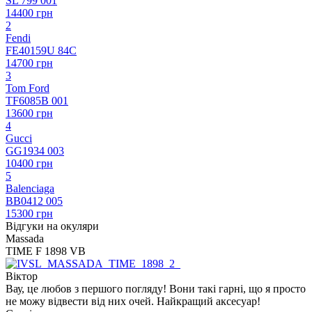
SL 799 001
14400 грн
2
Fendi
FE40159U 84C
14700 грн
3
Tom Ford
TF6085B 001
13600 грн
4
Gucci
GG1934 003
10400 грн
5
Balenciaga
BB0412 005
15300 грн
Відгуки на окуляри
Massada
TIME F 1898 VB
Віктор
Вау, це любов з першого погляду! Вони такі гарні, що я просто
не можу відвести від них очей. Найкращий аксесуар!